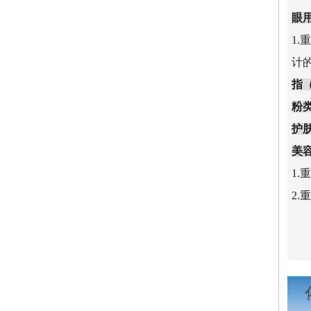
眼
1.
计的
指
粉
护
美
1.
2.