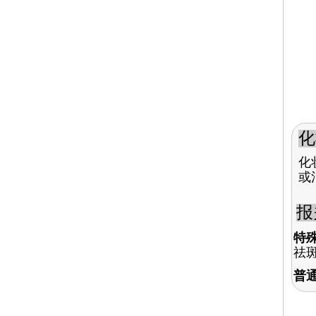
化
化
或
报
特
祛
普