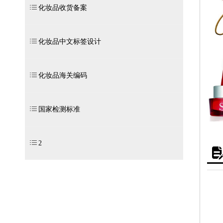
ꂇ
化妆品收货备案
ꂇ
化妆品中文标签设计
ꂇ
化妆品海关编码
ꂇ
国家检测标准
ꂇ
2