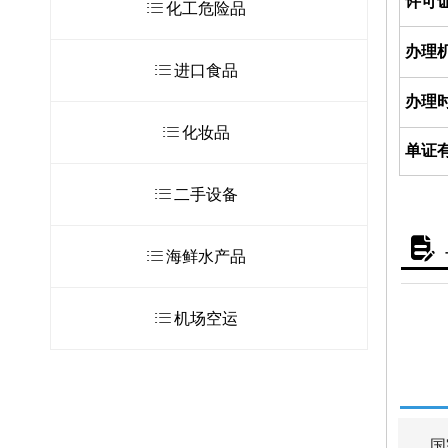
许可
ꂇ
化工危险品
办理
ꂇ
进口食品
办理
ꂇ
化妆品
单证
ꂇ
二手设备
넖
ꂇ
海鲜水产品
ꂇ
机场空运
国家