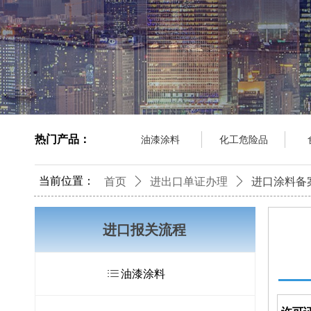
热门产品：
油漆涂料
化工危险品
当前位置：
首页
ꄲ
进出口单证办理
ꄲ
进口涂料备
进口报关流程
ꂇ
油漆涂料