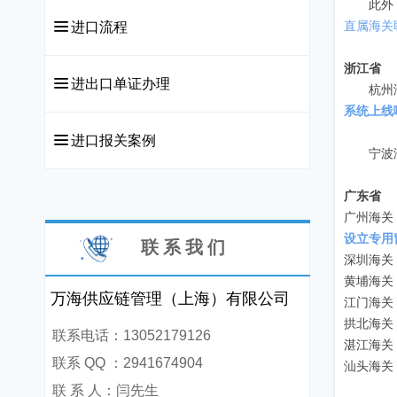
此外，我
끀
进口流程
直属海关
浙江省
끀
进出口单证办理
杭州海关
系统上线
끀
进口报关案例
宁波海
广东省
广州海关
设立专用
联 系 我 们
深圳海关
黄埔海关
万海供应链管理（上海）有限公司
江门海关
拱北海关
联系电话：13052179126
湛江海关
联系 QQ ：2941674904
汕头海关
联 系 人：闫先生