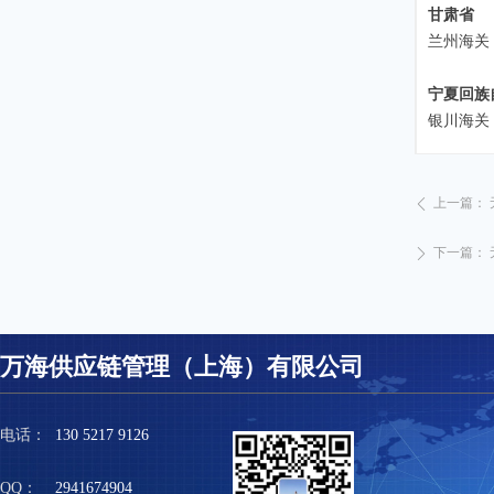
甘肃省
兰州海关
宁夏回族
银川海关
上一篇：
ꄴ
下一篇：
ꄲ
万海供应链管理（上海）有限公司
电话：
130 5217 9126
QQ：
2941674904