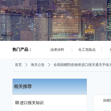
热门产品：
油漆涂料
化工危险品
首页
ꄲ
海关公告
ꄲ
全国捐赠防疫物资进口报关通关手续
相关推荐
捐赠的进
끀
进口报关知识