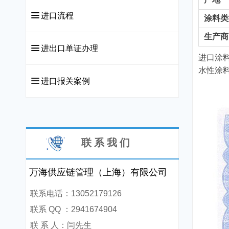
끀
进口流程
涂料类
生产商
끀
进出口单证办理
进口涂
水性涂
끀
进口报关案例
联 系 我 们
万海供应链管理（上海）有限公司
联系电话：13052179126
联系 QQ ：2941674904
联 系 人：闫先生