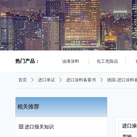
热门产品：
油漆涂料
化工危险品
首页
ꄲ
进口单证
ꄲ
进口涂料备案书
ꄲ
德国-进口涂料
相关推荐
进口涂
끀
进口报关知识
产地