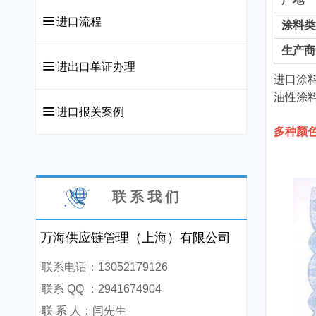
끀
进口流程
涂料类
生产商
끀
进出口单证办理
进口涂
油性涂
끀
进口报关案例
多种颜
联 系 我 们
万海供应链管理（上海）有限公司
联系电话：13052179126
联系 QQ ：2941674904
联 系 人：闫先生