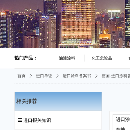
热门产品：
油漆涂料
化工危险品
首页
ꄲ
进口单证
ꄲ
进口涂料备案书
ꄲ
德国-进口涂料
相关推荐
进口涂
끀
进口报关知识
产地