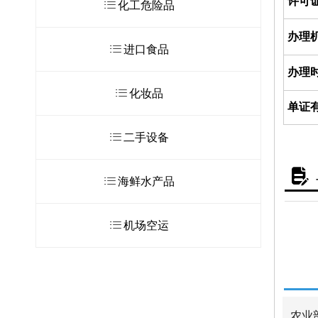
许可
ꂇ
化工危险品
办理
ꂇ
进口食品
办理
ꂇ
化妆品
单证
ꂇ
二手设备
넖
ꂇ
海鲜水产品
ꂇ
机场空运
农业