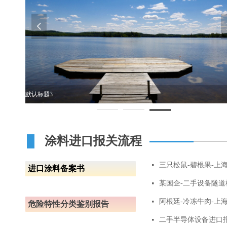
넳
默认标题3
涂料进口报关流程
三只松鼠-碧根果-上
넷
进口涂料备案书
넷
阿根廷-冷冻牛肉-上
넷
危险特性分类鉴别报告
二手半导体设备进口
넷