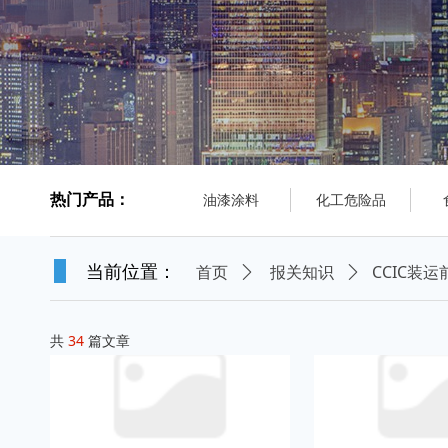
热门产品：
油漆涂料
化工危险品
CCIC装
当前位置：
首页
ꄲ
报关知识
ꄲ
共
34
篇文章